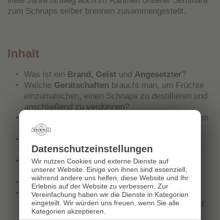
viele Jahre hinweg auch im Rahmen unserer Seminare
zum Schnaps selber brennen zusammengestellt.
Inhalt
Was ist ein
Brand, Geist
und
Angesetzter
?
Welche
Gerätschaften
braucht man, um Früchte
einzumaischen, einen Schnaps zu destillieren und
anschließend zu verdünnen?
Wie stellt man
Maische
aus den eigenen Früchten
her?
Welcher
Alkohol
ist für die Herstellung eines
Datenschutz­einstellungen
Geistes und Angesetzten zu verwenden?
Welche
Zutaten
eignen sich für Geiste und
Wir nutzen Cookies und externe Dienste auf
unserer Website. Einige von ihnen sind essenziell,
Angesetzte?
während andere uns helfen, diese Website und Ihr
Wie macht man einen
Ansatz
?
Erlebnis auf der Website zu verbessern.
Zur
Wie wird ein Brand, Geist und Angesetzter
Vereinfachung haben wir die Dienste in Kategorien
destilliert
? Und wie kann man Vor- und Nachlauf
eingeteilt. Wir würden uns freuen, wenn Sie alle
Kategorien akzeptieren.
abtrennen?