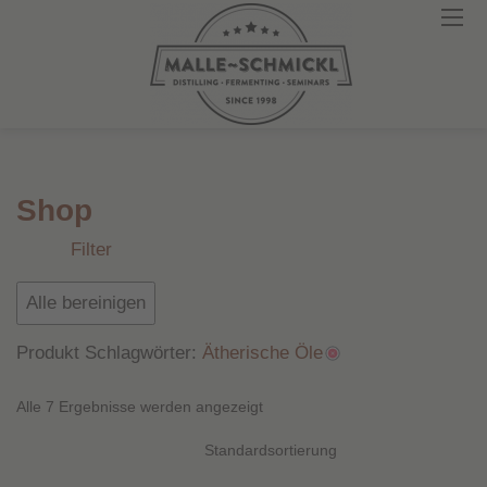
Shop
Alle bereinigen
Produkt-Kategorien
eBooks
Produkt Schlagwörter:
Ätherische Öle
Online-Seminare
Alle 7 Ergebnisse werden angezeigt
Webinare
Videos