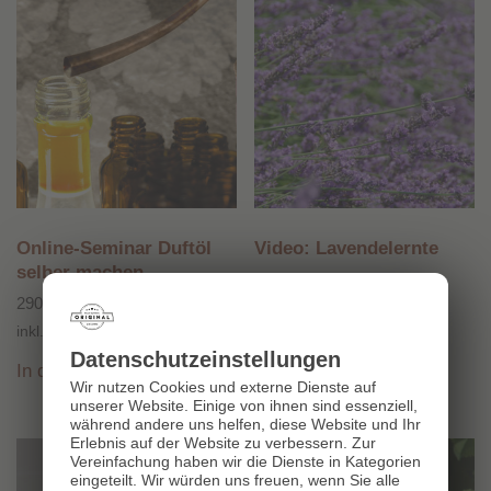
Online-Seminar Duftöl
Video: Lavendelernte
selber machen
3,00
€
290,00
€
inkl. 20 % MwSt.
inkl. 20 % MwSt.
Datenschutz­einstellungen
In den Warenkorb
In den Warenkorb
Wir nutzen Cookies und externe Dienste auf
unserer Website. Einige von ihnen sind essenziell,
während andere uns helfen, diese Website und Ihr
Erlebnis auf der Website zu verbessern.
Zur
Vereinfachung haben wir die Dienste in Kategorien
eingeteilt. Wir würden uns freuen, wenn Sie alle