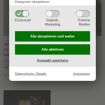
Kategorien akzeptieren.
Essenziell
Statistik,
Externe
Marketing
Medien
Alle akzeptieren und
weiter
Video: Lavendelöl und -
Video: Rosenernte
hydrolat mit
Alle ablehnen
Wasserdampfdestillation
3,00
€
Auswahl speichern
15,00
€
inkl. 20 % MwSt.
inkl. 20 % MwSt.
In den Warenkorb
Datenschutz / Details
Impressum
In den Warenkorb